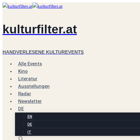
Zum
Inhalt
springen
kulturfilter.at
HANDVERLESENE KULTUREVENTS
Alle Events
Kino
Literatur
Ausstellungen
Radar
Newsletter
DE
EN
DE
IT