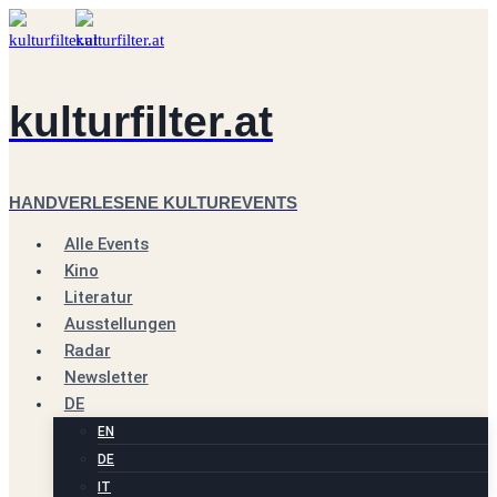
Zum
Inhalt
springen
kulturfilter.at
HANDVERLESENE KULTUREVENTS
Alle Events
Kino
Literatur
Ausstellungen
Radar
Newsletter
DE
EN
DE
IT