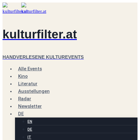
Zum
Inhalt
springen
kulturfilter.at
HANDVERLESENE KULTUREVENTS
Alle Events
Kino
Literatur
Ausstellungen
Radar
Newsletter
DE
EN
DE
IT