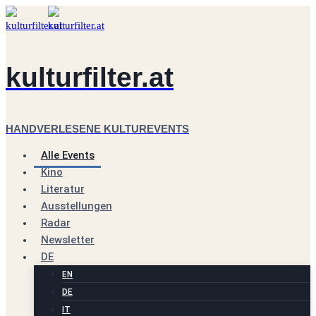
Zum
Inhalt
springen
kulturfilter.at
HANDVERLESENE KULTUREVENTS
Alle Events
Kino
Literatur
Ausstellungen
Radar
Newsletter
DE
EN
DE
IT