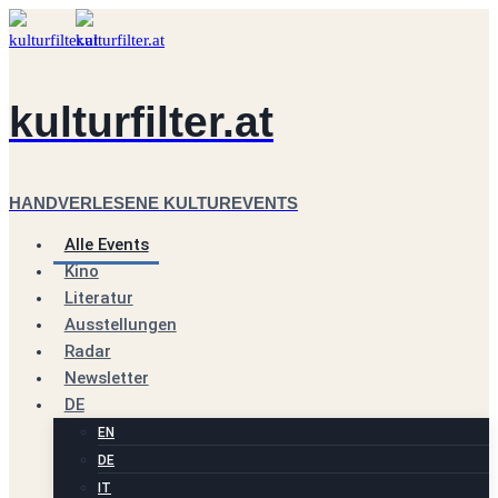
Zum
Inhalt
springen
kulturfilter.at
HANDVERLESENE KULTUREVENTS
Alle Events
Kino
Literatur
Ausstellungen
Radar
Newsletter
DE
EN
DE
IT