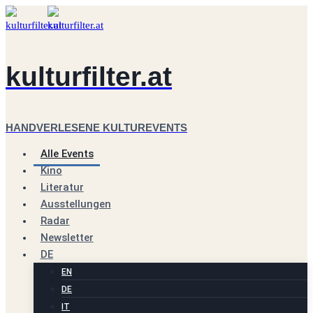
Zum
Inhalt
springen
kulturfilter.at
HANDVERLESENE KULTUREVENTS
Alle Events
Kino
Literatur
Ausstellungen
Radar
Newsletter
DE
EN
DE
IT