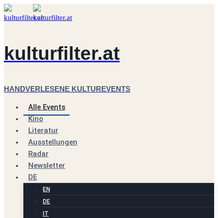
Zum
Inhalt
springen
kulturfilter.at
HANDVERLESENE KULTUREVENTS
Alle Events
Kino
Literatur
Ausstellungen
Radar
Newsletter
DE
EN
DE
IT