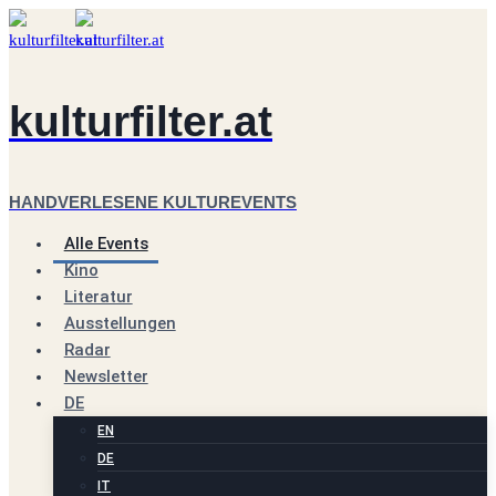
Zum
Inhalt
springen
kulturfilter.at
HANDVERLESENE KULTUREVENTS
Alle Events
Kino
Literatur
Ausstellungen
Radar
Newsletter
DE
EN
DE
IT