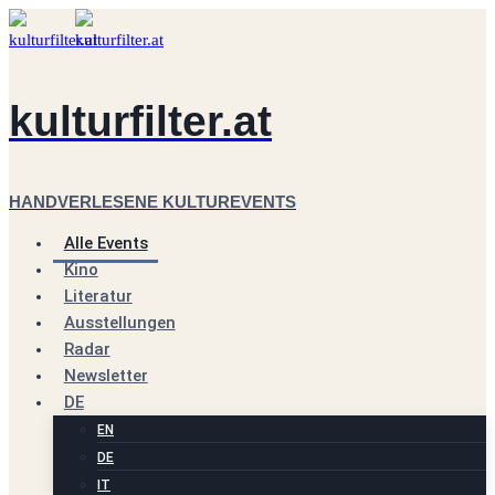
Zum
Inhalt
springen
kulturfilter.at
HANDVERLESENE KULTUREVENTS
Alle Events
Kino
Literatur
Ausstellungen
Radar
Newsletter
DE
EN
DE
IT