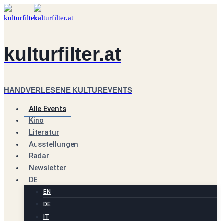
Zum
Inhalt
springen
kulturfilter.at
HANDVERLESENE KULTUREVENTS
Alle Events
Kino
Literatur
Ausstellungen
Radar
Newsletter
DE
EN
DE
IT