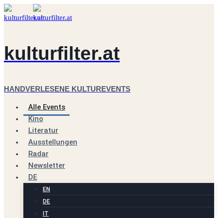
Zum
Inhalt
springen
kulturfilter.at
HANDVERLESENE KULTUREVENTS
Alle Events
Kino
Literatur
Ausstellungen
Radar
Newsletter
DE
EN
DE
IT