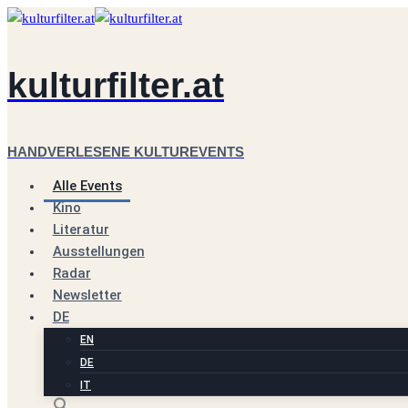
Zum
Inhalt
springen
kulturfilter.at
HANDVERLESENE KULTUREVENTS
Alle Events
Kino
Literatur
Ausstellungen
Radar
Newsletter
DE
EN
DE
IT