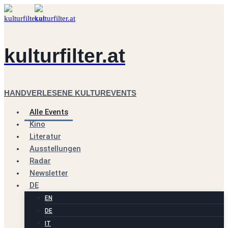
Zum
Inhalt
springen
kulturfilter.at
HANDVERLESENE KULTUREVENTS
Alle Events
Kino
Literatur
Ausstellungen
Radar
Newsletter
DE
EN
DE
IT