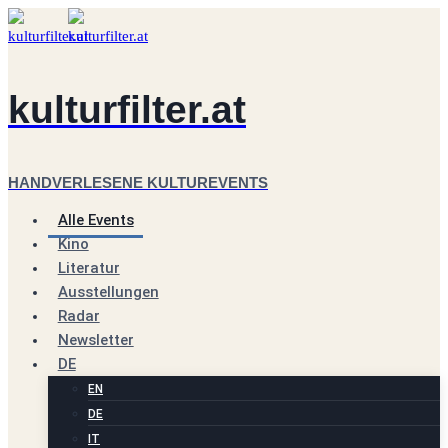
Zum
Inhalt
springen
kulturfilter.at
HANDVERLESENE KULTUREVENTS
Alle Events
Kino
Literatur
Ausstellungen
Radar
Newsletter
DE
EN
DE
IT