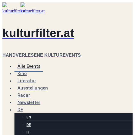
Zum
Inhalt
springen
kulturfilter.at
HANDVERLESENE KULTUREVENTS
Alle Events
Kino
Literatur
Ausstellungen
Radar
Newsletter
DE
EN
DE
IT