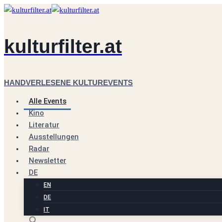
Zum
Inhalt
springen
kulturfilter.at
HANDVERLESENE KULTUREVENTS
Alle Events
Kino
Literatur
Ausstellungen
Radar
Newsletter
DE
EN
DE
IT