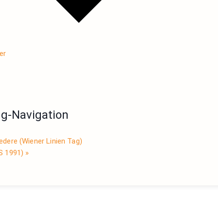
er
ng-Navigation
edere (Wiener Linien Tag)
US 1991)
»