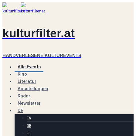
Zum
Inhalt
springen
kulturfilter.at
HANDVERLESENE KULTUREVENTS
Alle Events
Kino
Literatur
Ausstellungen
Radar
Newsletter
DE
EN
DE
IT