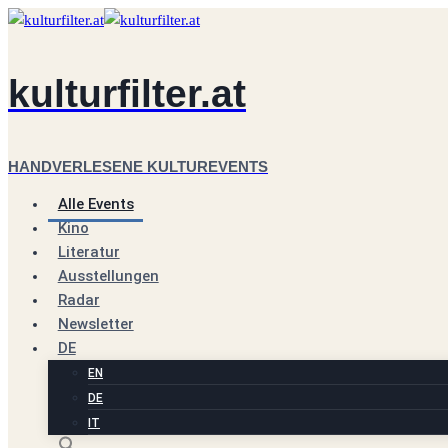
Zum
Inhalt
springen
kulturfilter.at
HANDVERLESENE KULTUREVENTS
Alle Events
Kino
Literatur
Ausstellungen
Radar
Newsletter
DE
EN
DE
IT