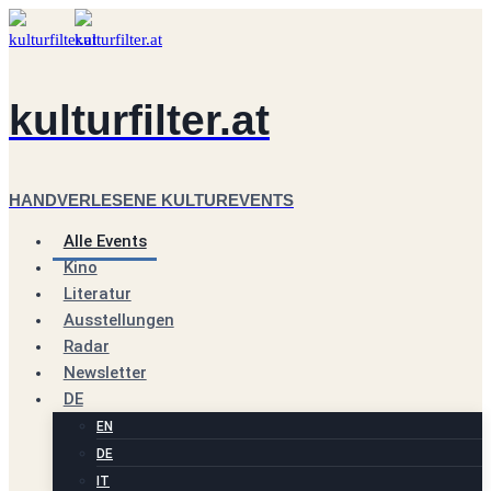
Zum
Inhalt
springen
kulturfilter.at
HANDVERLESENE KULTUREVENTS
Alle Events
Kino
Literatur
Ausstellungen
Radar
Newsletter
DE
EN
DE
IT