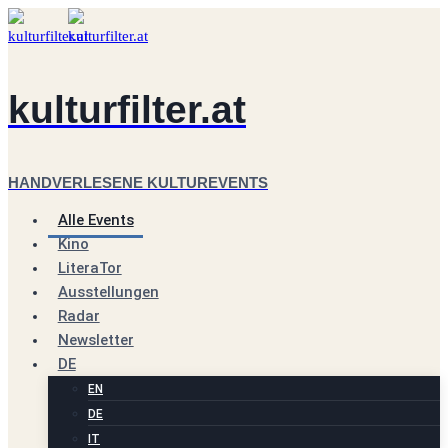
Zum
Inhalt
springen
kulturfilter.at
HANDVERLESENE KULTUREVENTS
Alle Events
Kino
LiteraTor
Ausstellungen
Radar
Newsletter
DE
EN
DE
IT