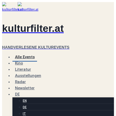
Zum
Inhalt
springen
kulturfilter.at
HANDVERLESENE KULTUREVENTS
Alle Events
Kino
Literatur
Ausstellungen
Radar
Newsletter
DE
EN
DE
IT