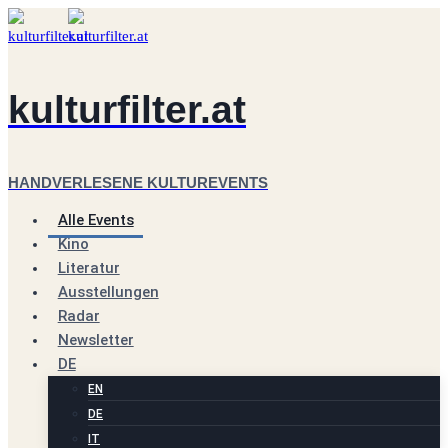
Zum
Inhalt
springen
kulturfilter.at
HANDVERLESENE KULTUREVENTS
Alle Events
Kino
Literatur
Ausstellungen
Radar
Newsletter
DE
EN
DE
IT