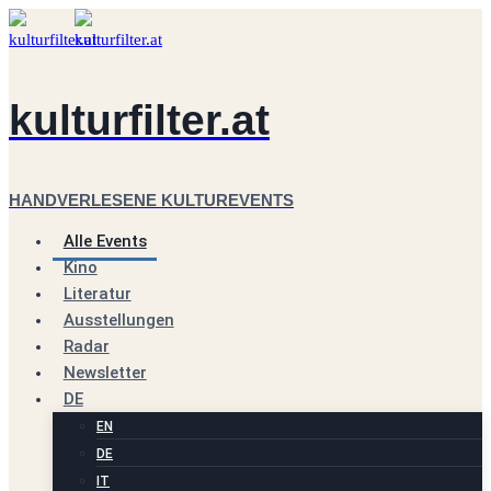
Zum
Inhalt
springen
kulturfilter.at
HANDVERLESENE KULTUREVENTS
Alle Events
Kino
Literatur
Ausstellungen
Radar
Newsletter
DE
EN
DE
IT