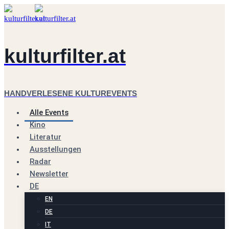
Zum
Inhalt
springen
kulturfilter.at
HANDVERLESENE KULTUREVENTS
Alle Events
Kino
Literatur
Ausstellungen
Radar
Newsletter
DE
EN
DE
IT