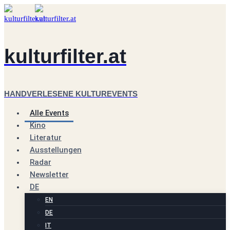
Zum
Inhalt
springen
kulturfilter.at
HANDVERLESENE KULTUREVENTS
Alle Events
Kino
Literatur
Ausstellungen
Radar
Newsletter
DE
EN
DE
IT