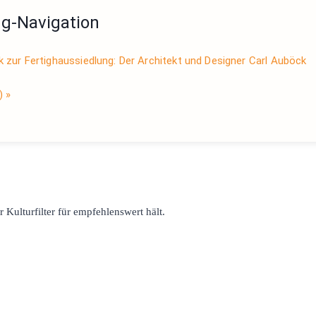
ng-Navigation
ur Fertig­haus­siedlung: Der Architekt und Designer Carl Auböck
K)
»
r Kulturfilter für empfehlenswert hält.