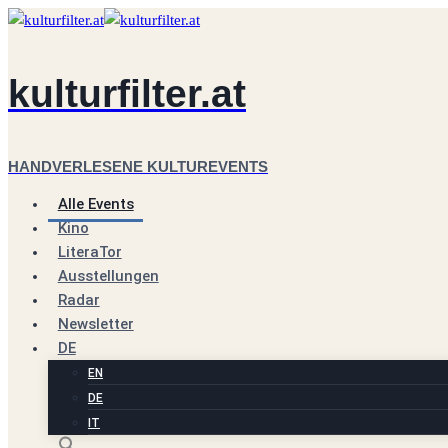
Zum
Inhalt
springen
kulturfilter.at
HANDVERLESENE KULTUREVENTS
Alle Events
Kino
LiteraTor
Ausstellungen
Radar
Newsletter
DE
EN
DE
IT