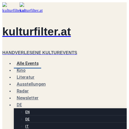
Zum
Inhalt
springen
kulturfilter.at
HANDVERLESENE KULTUREVENTS
Alle Events
Kino
Literatur
Ausstellungen
Radar
Newsletter
DE
EN
DE
IT