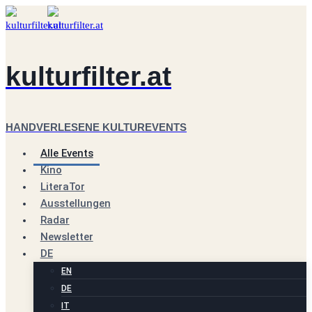
Zum
Inhalt
springen
kulturfilter.at
HANDVERLESENE KULTUREVENTS
Alle Events
Kino
LiteraTor
Ausstellungen
Radar
Newsletter
DE
EN
DE
IT