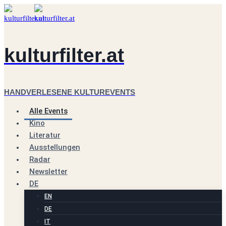
Zum
Inhalt
springen
kulturfilter.at
HANDVERLESENE KULTUREVENTS
Alle Events
Kino
Literatur
Ausstellungen
Radar
Newsletter
DE
EN
DE
IT