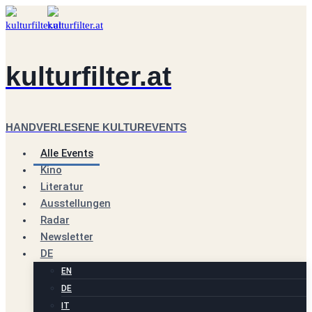
Zum
Inhalt
springen
kulturfilter.at
HANDVERLESENE KULTUREVENTS
Alle Events
Kino
Literatur
Ausstellungen
Radar
Newsletter
DE
EN
DE
IT