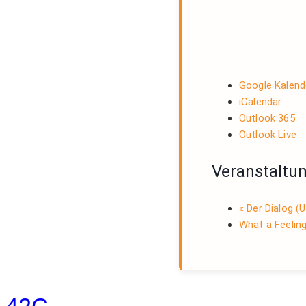
Google Kalend
iCalendar
Outlook 365
Outlook Live
Veranstaltu
«
Der Dialog (
What a Feelin
42C