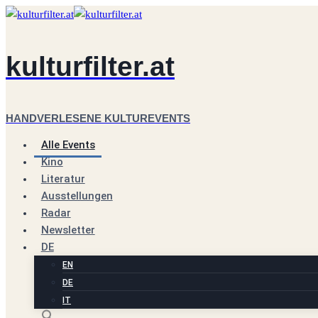
Zum
Inhalt
springen
kulturfilter.at
HANDVERLESENE KULTUREVENTS
Alle Events
Kino
Literatur
Ausstellungen
Radar
Newsletter
DE
EN
DE
IT