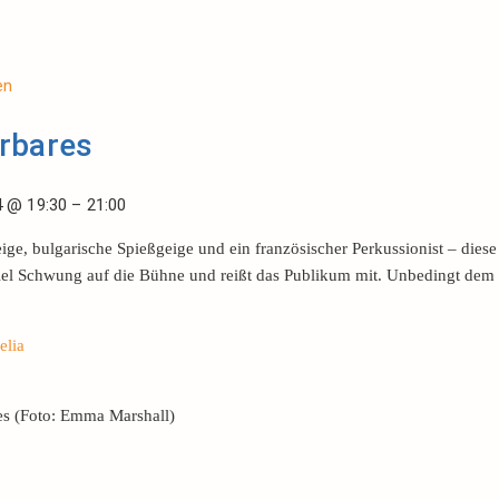
en
arbares
4
@
19:30
–
21:00
ge, bulgarische Spießgeige und ein französischer Perkussionist – diese
iel Schwung auf die Bühne und reißt das Publikum mit. Unbedingt dem
elia
es (Foto: Emma Marshall)