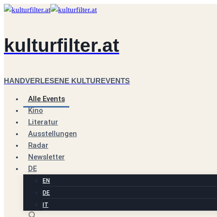
Zum
Inhalt
springen
kulturfilter.at
HANDVERLESENE KULTUREVENTS
Alle Events
Kino
Literatur
Ausstellungen
Radar
Newsletter
DE
EN
DE
IT