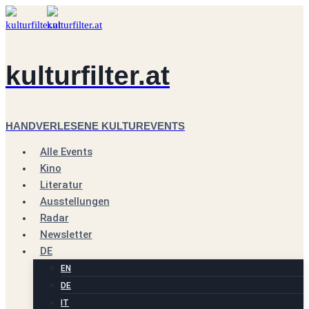
Zum
Inhalt
springen
kulturfilter.at
HANDVERLESENE KULTUREVENTS
Alle Events
Kino
Literatur
Ausstellungen
Radar
Newsletter
DE
EN
DE
IT