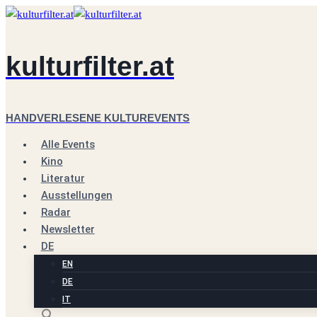
Zum
Inhalt
springen
kulturfilter.at
HANDVERLESENE KULTUREVENTS
Alle Events
Kino
Literatur
Ausstellungen
Radar
Newsletter
DE
EN
DE
IT