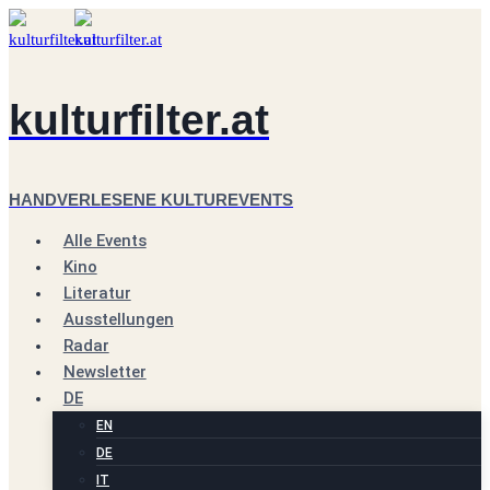
Zum
Inhalt
springen
kulturfilter.at
HANDVERLESENE KULTUREVENTS
Alle Events
Kino
Literatur
Ausstellungen
Radar
Newsletter
DE
EN
DE
IT