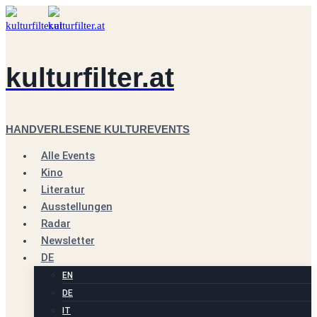
Zum
Inhalt
springen
kulturfilter.at
HANDVERLESENE KULTUREVENTS
Alle Events
Kino
Literatur
Ausstellungen
Radar
Newsletter
DE
EN
DE
IT