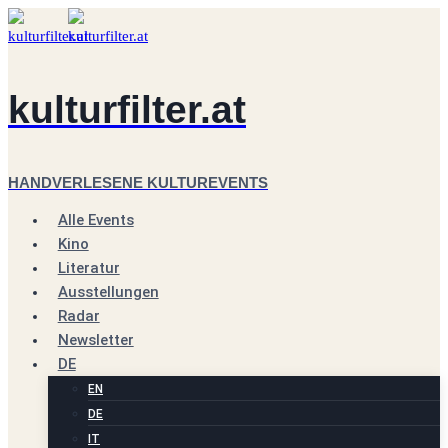
Zum
Inhalt
springen
kulturfilter.at
HANDVERLESENE KULTUREVENTS
Alle Events
Kino
Literatur
Ausstellungen
Radar
Newsletter
DE
EN
DE
IT