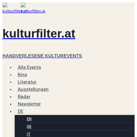
Zum
Inhalt
springen
kulturfilter.at
HANDVERLESENE KULTUREVENTS
Alle Events
Kino
Literatur
Ausstellungen
Radar
Newsletter
DE
EN
DE
IT